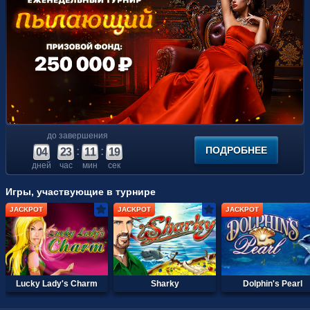
до завершения
ПОДРОБНЕЕ
:
:
04
23
11
19
дней
час
мин
ceк
Игры, участвующие в турнире
JACKPOT
JACKPOT
JACKPOT
Lucky Lady's Charm
Sharky
Dolphin's Pearl