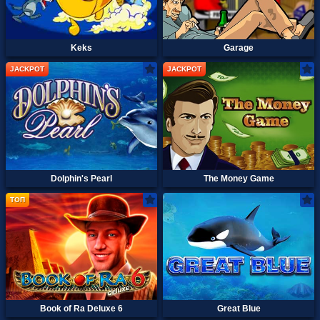
Keks
Garage
JACKPOT
JACKPOT
Dolphin's Pearl
The Money Game
ТОП
Book of Ra Deluxe 6
Great Blue