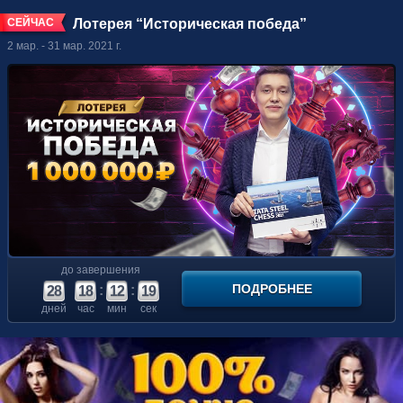
СЕЙЧАС
Лотерея
“Историческая победа”
2 мар. - 31 мар. 2021 г.
до завершения
ПОДРОБНЕЕ
:
:
28
18
12
19
дней
час
мин
ceк